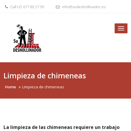
Skip
Call US 677 83 27 95
info@sudeshollinador.es
to
content
Tog
nav
Limpieza de chimeneas
Home
Limpieza de chimeneas
La limpieza de las chimeneas requiere un trabajo